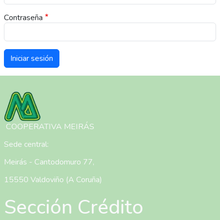
Contraseña
Imagen
COOPERATIVA MEIRÁS
Sede central:
Meirás - Cantodomuro 77,
15550 Valdoviño (A Coruña)
Sección Crédito