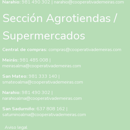
Narahio:
981 490 302
|
narahio@cooperativademeiras.com
Sección Agrotiendas /
Supermercados
Central de compras:
compras@cooperativademeiras.com
Meirás:
981 485 008
|
meirasalma@cooperativademeiras.com
San Mateo:
981 333 140
|
smateoalma@cooperativademeiras.com
Narahio:
981 490 302
|
narahioalma@cooperativademeiras.com
San Sadurniño:
637 808 162
|
saturninoalma@cooperativademeiras.com
Menú Pie de Página
Aviso legal