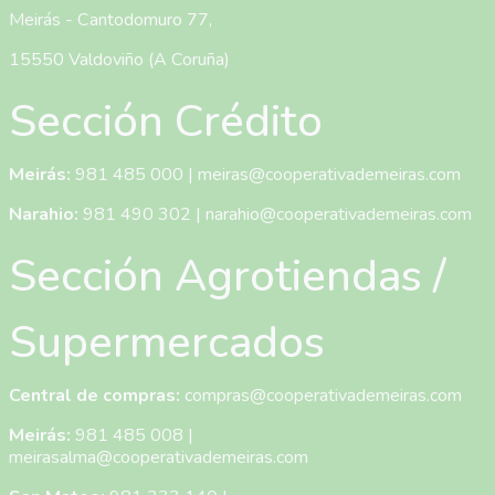
Meirás - Cantodomuro 77,
15550 Valdoviño (A Coruña)
Sección Crédito
Meirás:
981 485 000
|
meiras@cooperativademeiras.com
Narahio:
981 490 302
|
narahio@cooperativademeiras.com
Sección Agrotiendas /
Supermercados
Central de compras:
compras@cooperativademeiras.com
Meirás:
981 485 008
|
meirasalma@cooperativademeiras.com