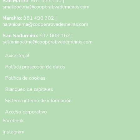
San Mateo:
981 333 140
|
smateoalma@cooperativademeiras.com
Narahio:
981 490 302
|
narahioalma@cooperativademeiras.com
San Sadurniño:
637 808 162
|
saturninoalma@cooperativademeiras.com
Menú Pie de Página
Aviso legal
Política protección de datos
Política de cookies
Blanqueo de capitales
Sistema interno de información
Acceso corporativo
Facebook
Instagram