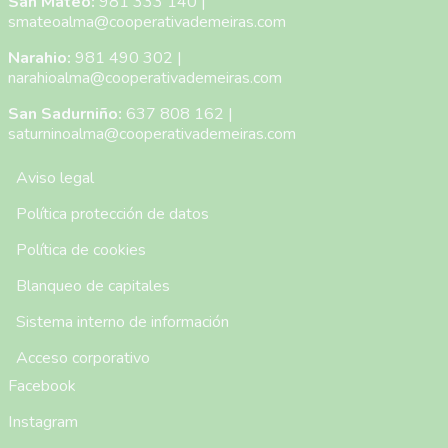
San Mateo:
981 333 140
|
smateoalma@cooperativademeiras.com
Narahio:
981 490 302
|
narahioalma@cooperativademeiras.com
San Sadurniño:
637 808 162
|
saturninoalma@cooperativademeiras.com
Menú Pie de Página
Aviso legal
Política protección de datos
Política de cookies
Blanqueo de capitales
Sistema interno de información
Acceso corporativo
Facebook
Instagram