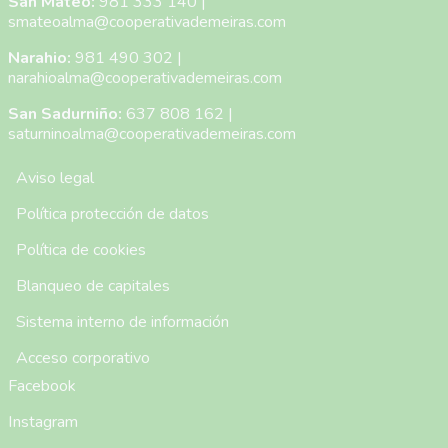
San Mateo:
981 333 140
|
smateoalma@cooperativademeiras.com
Narahio:
981 490 302
|
narahioalma@cooperativademeiras.com
San Sadurniño:
637 808 162
|
saturninoalma@cooperativademeiras.com
Menú Pie de Página
Aviso legal
Política protección de datos
Política de cookies
Blanqueo de capitales
Sistema interno de información
Acceso corporativo
Facebook
Instagram