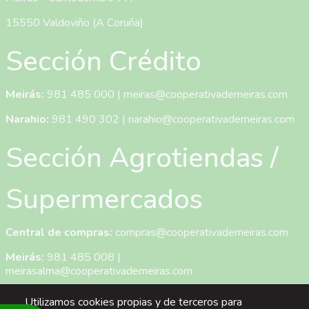
15550 Valdoviño (A Coruña)
Sección Crédito
Meirás:
981 485 000
|
meiras@cooperativademeiras.com
Narahio:
981 490 302
|
narahio@cooperativademeiras.com
Sección Agrotiendas /
Supermercados
Central de compras:
compras@cooperativademeiras.com
Meirás:
981 485 008
|
meirasalma@cooperativademeiras.com
San Mateo:
981 333 140
|
Utilizamos cookies propias y de terceros para