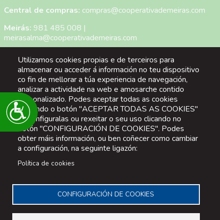
Central de compras:
compras@cooperativademeiras.com
Meirás:
981 485 008
|
meirasalma@cooperativademeiras.com
San Mateo:
981 333 140
|
Utilizamos cookies propias e de terceiros para
smateoalma@cooperativademeiras.com
almacenar ou acceder á información no teu dispositivo
co fin de mellorar a túa experiencia de navegación,
Narahio:
981 490 302
|
analizar a actividade na web e amosarche contido
narahioalma@cooperativademeiras.com
personalizado. Podes aceptar todas as cookies
Accesibilidade
pulsando o botón "ACEPTAR TODAS AS COOKIES"
San Sadurniño:
637 808 162
|
ou configuralas ou rexeitar o seu uso clicando no
saturninoalma@cooperativademeiras.com
botón "CONFIGURACIÓN DE COOKIES". Podes
obter máis información, ou ben coñecer como cambiar
Menú Pie de Página
Aviso legal
a configuración, na seguinte ligazón:
Política protección de datos
Política de cookies
Política de cookies
CONFIGURACIÓN DE COOKIES
Blanqueo de capitais
Sistema interno de información