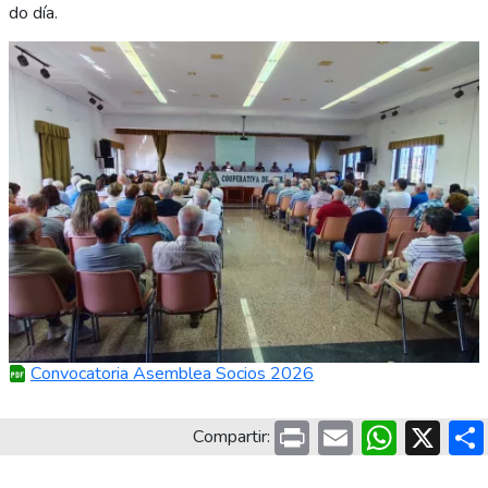
do día.
Convocatoria Asemblea Socios 2026
Print
Email
What
X
Compartir: