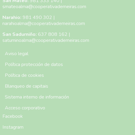
San Mateo:
981 333 140
|
smateoalma@cooperativademeiras.com
Narahio:
981 490 302
|
narahioalma@cooperativademeiras.com
San Sadurniño:
637 808 162
|
saturninoalma@cooperativademeiras.com
Menú Pie de Página
Aviso legal
Política protección de datos
Política de cookies
Blanqueo de capitais
Sistema interno de información
Acceso corporativo
Facebook
Instagram