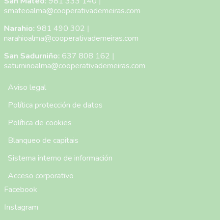
San Mateo:
981 333 140
|
smateoalma@cooperativademeiras.com
Narahio:
981 490 302
|
narahioalma@cooperativademeiras.com
San Sadurniño:
637 808 162
|
saturninoalma@cooperativademeiras.com
Menú Pie de Página
Aviso legal
Política protección de datos
Política de cookies
Blanqueo de capitais
Sistema interno de información
Acceso corporativo
Facebook
Instagram