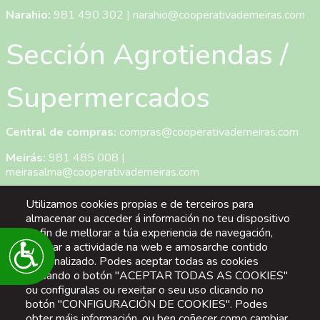
Narahio:
981 490 302
|
narahio@cooperativademeiras.com
Sección Agrotiendas /
Supermercados
Central de compras:
compras@cooperativademeiras.com
Meirás:
981 485 008
|
meirasalma@cooperativademeiras.com
San Mateo:
981 333 140
|
Utilizamos cookies propias e de terceiros para
smateoalma@cooperativademeiras.com
almacenar ou acceder á información no teu dispositivo
co fin de mellorar a túa experiencia de navegación,
Narahio:
981 490 302
|
Accesibilidade
analizar a actividade na web e amosarche contido
narahioalma@cooperativademeiras.com
personalizado. Podes aceptar todas as cookies
pulsando o botón "ACEPTAR TODAS AS COOKIES"
San Sadurniño:
637 808 162
|
ou configuralas ou rexeitar o seu uso clicando no
saturninoalma@cooperativademeiras.com
botón "CONFIGURACIÓN DE COOKIES". Podes
obter máis información, ou ben coñecer como cambiar