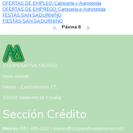
OFERTAS DE EMPLEO: Carnicería y Agrotenda
OFERTAS DE EMPREGO: Carnicería e Agrotenda
FESTAS SAN SADURNIÑO
FIESTAS SAN SADURNIÑO
Páxina anterior
Páxina Seguinte
‹‹
Páxina 6
››
Paxinación
Imaxe
COOPERATIVA MEIRÁS
Sede central:
Meirás - Cantodomuro 77,
15550 Valdoviño (A Coruña)
Sección Crédito
Meirás:
981 485 000
|
meiras@cooperativademeiras.com