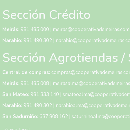
accesibilidade.
Sección Crédito
Meirás:
981 485 000
|
meiras@cooperativademeiras.com
Narahio:
981 490 302
|
narahio@cooperativademeiras.c
Sección Agrotiendas 
Central de compras:
compras@cooperativademeiras.co
Meirás:
981 485 008
|
meirasalma@cooperativademeira
San Mateo:
981 333 140
|
smateoalma@cooperativadem
Narahio:
981 490 302
|
narahioalma@cooperativademei
San Sadurniño:
637 808 162
|
saturninoalma@cooperat
Menú Pie de Página
Aviso legal