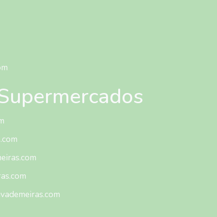
om
/ Supermercados
m
s.com
eiras.com
ras.com
ivademeiras.com