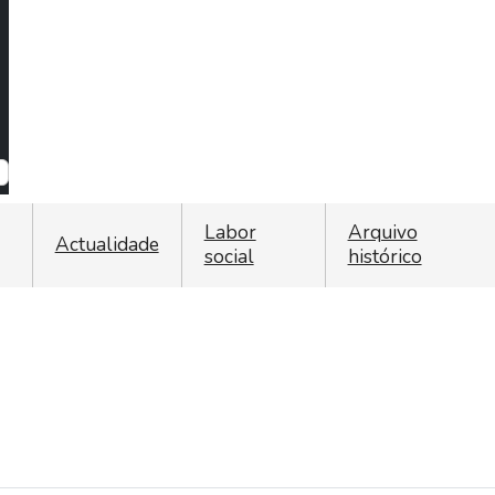
ist additional actions
Labor
Arquivo
Actualidade
social
histórico