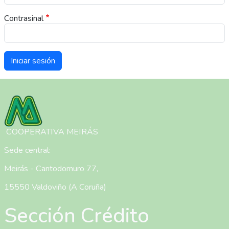
Contrasinal
Imaxe
COOPERATIVA MEIRÁS
Sede central:
Meirás - Cantodomuro 77,
15550 Valdoviño (A Coruña)
Sección Crédito