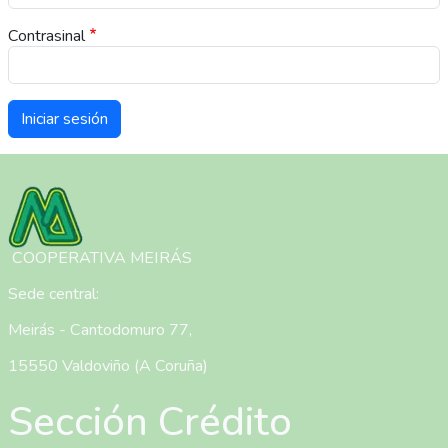
Contrasinal
Imaxe
COOPERATIVA MEIRÁS
Sede central:
Meirás - Cantodomuro 77,
15550 Valdoviño (A Coruña)
Sección Crédito