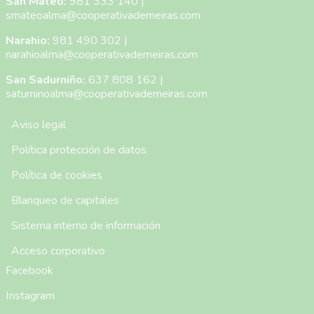
San Mateo:
981 333 140
|
smateoalma@cooperativademeiras.com
Narahio:
981 490 302
|
narahioalma@cooperativademeiras.com
San Sadurniño:
637 808 162
|
saturninoalma@cooperativademeiras.com
Menú Pie de Página
Aviso legal
Política protección de datos
Política de cookies
Blanqueo de capitales
Sistema interno de información
Acceso corporativo
Facebook
Instagram