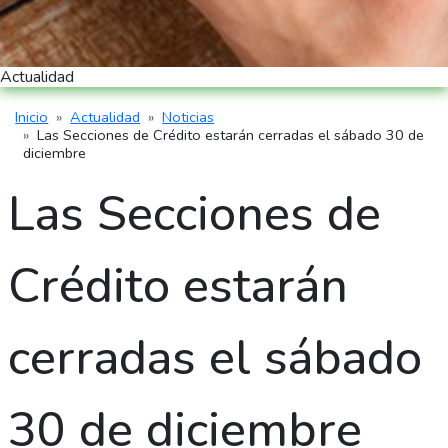
Actualidad
Inicio
Actualidad
Noticias
Ruta de navegación
Las Secciones de Crédito estarán cerradas el sábado 30 de
diciembre
Las Secciones de
Crédito estarán
cerradas el sábado
30 de diciembre