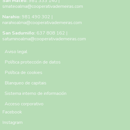
San Mateo:
981 333 140
|
smateoalma@cooperativademeiras.com
Narahio:
981 490 302
|
narahioalma@cooperativademeiras.com
San Sadurniño:
637 808 162
|
saturninoalma@cooperativademeiras.com
Menú Pie de Página
Aviso legal
Política protección de datos
Política de cookies
Blanqueo de capitais
Sistema interno de información
Acceso corporativo
Facebook
Instagram