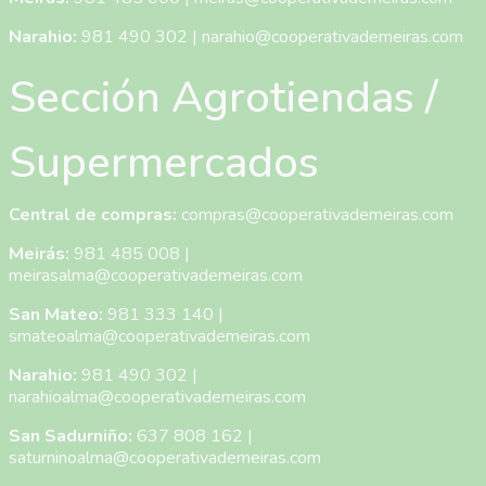
Narahio:
981 490 302
|
narahio@cooperativademeiras.com
Sección Agrotiendas /
Supermercados
Central de compras:
compras@cooperativademeiras.com
Meirás:
981 485 008
|
meirasalma@cooperativademeiras.com
San Mateo:
981 333 140
|
smateoalma@cooperativademeiras.com
Narahio:
981 490 302
|
narahioalma@cooperativademeiras.com
San Sadurniño:
637 808 162
|
saturninoalma@cooperativademeiras.com