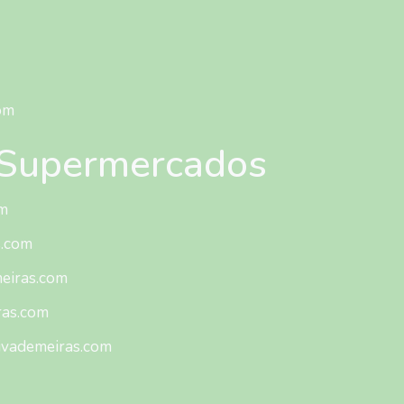
om
/ Supermercados
m
s.com
eiras.com
ras.com
ivademeiras.com