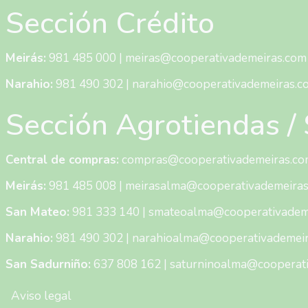
accesibilidade.
Sección Crédito
Meirás:
981 485 000
|
meiras@cooperativademeiras.com
Narahio:
981 490 302
|
narahio@cooperativademeiras.c
Sección Agrotiendas 
Central de compras:
compras@cooperativademeiras.co
Meirás:
981 485 008
|
meirasalma@cooperativademeira
San Mateo:
981 333 140
|
smateoalma@cooperativadem
Narahio:
981 490 302
|
narahioalma@cooperativademei
San Sadurniño:
637 808 162
|
saturninoalma@cooperat
Menú Pie de Página
Aviso legal