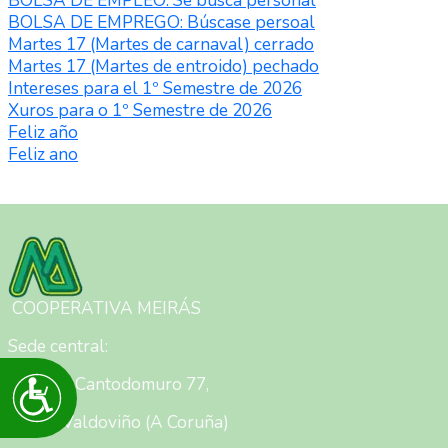
BOLSA DE EMPLEO: Se busca personal
ás
BOLSA DE EMPREGO: Búscase persoal
persoas
Martes 17 (Martes de carnaval) cerrado
con
Martes 17 (Martes de entroido) pechado
discapacidade
Intereses para el 1º Semestre de 2026
visual
Xuros para o 1º Semestre de 2026
que
Feliz año
están
Feliz ano
a
Paxinación
usar
un
lector
de
Imaxe
pantalla;
Preme
COOPERATIVA MEIRÁS
Control-
F10
Sede central:
para
abrir
Accesibilidade
Meirás - Cantodomuro 77,
un
menú
15550 Valdoviño (A Coruña)
de