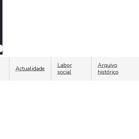
ist additional actions
Labor
Arquivo
Actualidade
social
histórico