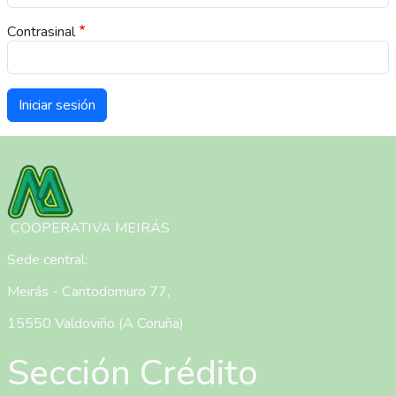
Contrasinal
Imaxe
COOPERATIVA MEIRÁS
Sede central:
Meirás - Cantodomuro 77,
15550 Valdoviño (A Coruña)
Sección Crédito